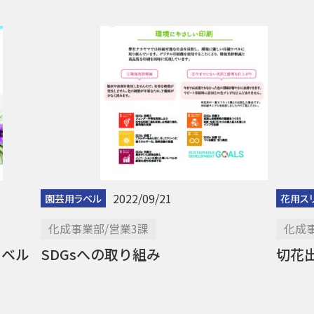
2022/09/21
園芸用ラベル
花用ス
化成事業部/営業3課
化成事
ラベル
SDGsへの取り組み
切花