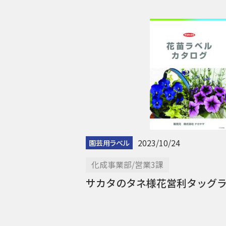
2023/10/24
園芸用ラベル
化成事業部/営業3課
サカタのタネ様花営利タッグ