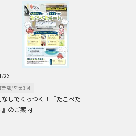
1/22
業部/営業3課
剤なしでくっつく！『たこぺた
ト』のご案内