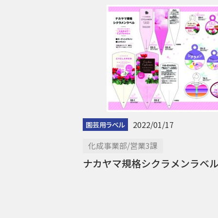
2022/01/17
園芸用ラベル
化成事業部/営業3課
ナカヤマ規格シクラメンラベ