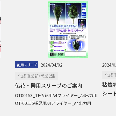
2024/04/02
2024/0
花用スリーブ
化成事
化成事業部/営業2課
粘着
仏花・榊用スリーブのご案内
シー
OT00153_TF仏花用A4フライヤー_A4出力用
OT-00155補足用A4フライヤー_A4出力用