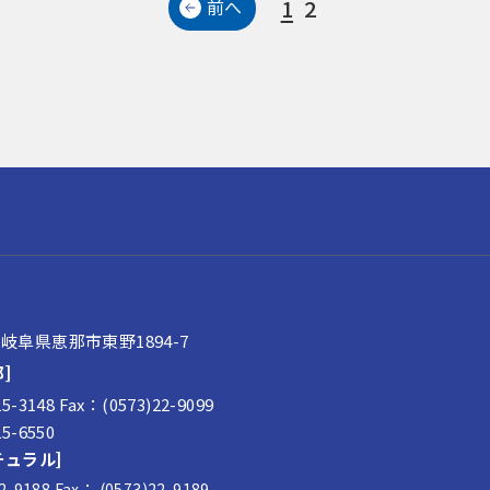
1
2
前へ
2 岐阜県恵那市東野1894-7
]
25-3148
Fax：(0573)22-9099
25-6550
チュラル]
22-9188
Fax： (0573)22-9189